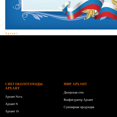
Архант
a, a:visited { -webkit-transition: 0.5s ease; transition: 0.5s ease; }
a:hover, a:visited:hover { color: #ff7300 !important; -webkit-transition:
0s ease; transition: 0s ease; }
СНЕГОБОЛОТОХОДЫ
МИР АРХАНТ
АРХАНТ
Дилерская сеть
Архант Neva
Конфигуратор Архант
Архант N
Сувенирная продукция
Архант 10